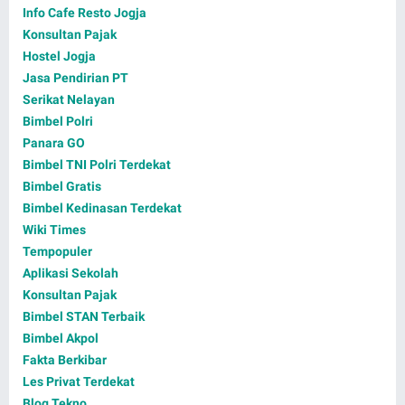
Info Cafe Resto Jogja
Konsultan Pajak
Hostel Jogja
Jasa Pendirian PT
Serikat Nelayan
Bimbel Polri
Panara GO
Bimbel TNI Polri Terdekat
Bimbel Gratis
Bimbel Kedinasan Terdekat
Wiki Times
Tempopuler
Aplikasi Sekolah
Konsultan Pajak
Bimbel STAN Terbaik
Bimbel Akpol
Fakta Berkibar
Les Privat Terdekat
Blog Tekno