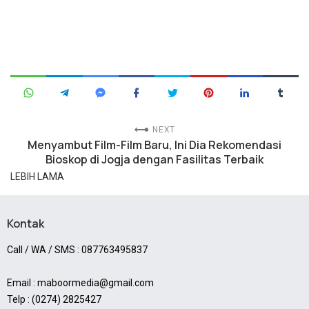
NEXT
Menyambut Film-Film Baru, Ini Dia Rekomendasi
Bioskop di Jogja dengan Fasilitas Terbaik
LEBIH LAMA
Kontak
Call / WA / SMS : 087763495837
Email : maboormedia@gmail.com
Telp : (0274) 2825427