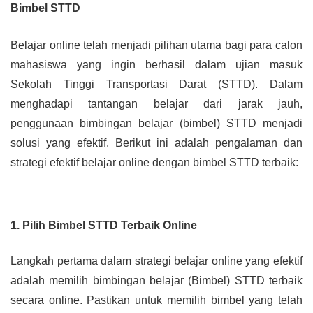
Bimbel STTD
Belajar online telah menjadi pilihan utama bagi para calon
mahasiswa yang ingin berhasil dalam ujian masuk
Sekolah Tinggi Transportasi Darat (STTD). Dalam
menghadapi tantangan belajar dari jarak jauh,
penggunaan bimbingan belajar (bimbel) STTD menjadi
solusi yang efektif. Berikut ini adalah pengalaman dan
strategi efektif belajar online dengan bimbel STTD terbaik:
1. Pilih Bimbel STTD Terbaik Online
Langkah pertama dalam strategi belajar online yang efektif
adalah memilih bimbingan belajar (Bimbel) STTD terbaik
secara online. Pastikan untuk memilih bimbel yang telah