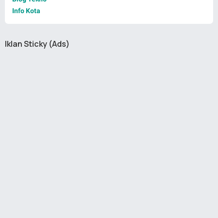
Info Kota
Iklan Sticky (Ads)