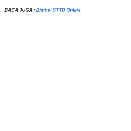
BACA JUGA :
Bimbel STTD Online