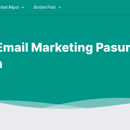
mbel Akpol
Bimbel Polri
 Email Marketing Pasu
n