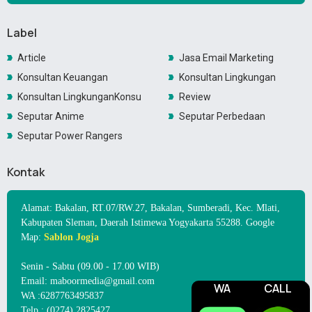
Label
Article
Jasa Email Marketing
Konsultan Keuangan
Konsultan Lingkungan
Konsultan LingkunganKonsultan Lingkungan
Review
Seputar Anime
Seputar Perbedaan
Seputar Power Rangers
Kontak
Alamat: Bakalan, RT.07/RW.27, Bakalan, Sumberadi, Kec. Mlati,
Kabupaten Sleman, Daerah Istimewa Yogyakarta 55288. Google
Map:
Sablon Jogja
Senin - Sabtu (09.00 - 17.00 WIB)
Email: maboormedia@gmail.com
WA
CALL
WA :6287763495837
Telp : (0274) 2825427