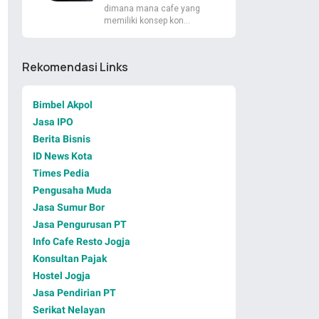
dimana mana cafe yang
memiliki konsep kon…
Rekomendasi Links
Bimbel Akpol
Jasa IPO
Berita Bisnis
ID News Kota
Times Pedia
Pengusaha Muda
Jasa Sumur Bor
Jasa Pengurusan PT
Info Cafe Resto Jogja
Konsultan Pajak
Hostel Jogja
Jasa Pendirian PT
Serikat Nelayan