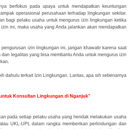
anya berfokus pada upaya untuk mendapatkan keuntungan
ampak operasional perusahaan terhadap lingkungan sekitar.
an bagi pelaku usaha untuk mengurus izin lingkungan ketika
izin ini, maka usaha yang Anda jalankan akan mendapatkan
engurusan izin lingkungan ini, jangan khawatir karena saat
an dan legalitas yang bisa membantu Anda untuk mengurus izin
ikan.
h dahulu terkait Izin Lingkungan. Lantas, apa sih sebenarnya
r untuk Konsultan Lingkungan di Nganjuk”
erikan pada setiap pelaku usaha yang hendak melakukan usaha
 atau UKL-UPL dalam rangka memberikan perlindungan dan