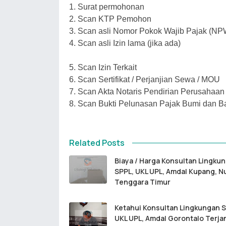
1.
Surat permohonan
2.
Scan KTP Pemohon
3.
Scan asli Nomor Pokok Wajib Pajak (N
4.
Scan asli Izin lama (jika ada)
5.
Scan Izin Terkait
6.
Scan Sertifikat / Perjanjian Sewa / MOU
7.
Scan Akta Notaris Pendirian Perusahaa
8.
Scan Bukti Pelunasan Pajak Bumi dan Ba
Related Posts
Biaya / Harga Konsultan Lingku
SPPL, UKL UPL, Amdal Kupang, N
Tenggara Timur
Ketahui Konsultan Lingkungan S
UKL UPL, Amdal Gorontalo Terj