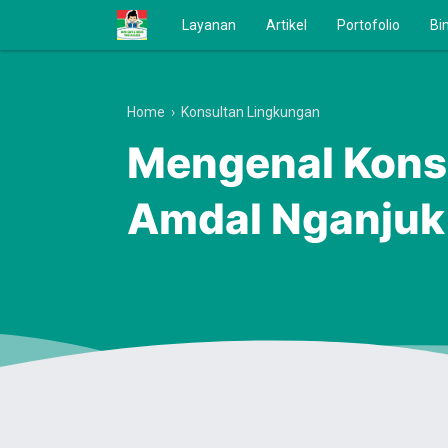
Layanan
Artikel
Portofolio
Bi
Home
›
Konsultan Lingkungan
Mengenal Konsu
Amdal Nganjuk