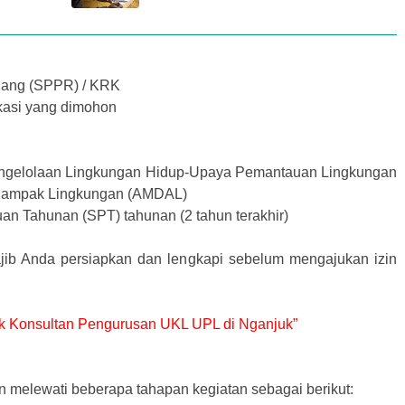
uang (SPPR) / KRK
okasi yang dimohon
gelolaan Lingkungan Hidup-Upaya Pemantauan Lingkungan
 Dampak Lingkungan (AMDAL)
uan Tahunan (SPT) tahunan (2 tahun terakhir)
ajib Anda persiapkan dan lengkapi sebelum mengajukan izin
ntuk Konsultan Pengurusan UKL UPL di Nganjuk”
 melewati beberapa tahapan kegiatan sebagai berikut: