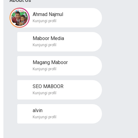
About Us
Ahmad Najmul
Kunjungi profil
Maboor Media
Kunjungi profil
Magang Maboor
Kunjungi profil
SEO MABOOR
Kunjungi profil
alvin
Kunjungi profil