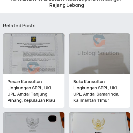
Rejang Lebong
Related Posts
Pesan Konsultan
Buka Konsultan
Lingkungan SPPL, UKL
Lingkungan SPPL, UKL
UPL, Amdal Tanjung
UPL, Amdal Samarinda,
Pinang, Kepulauan Riau
Kalimantan Timur