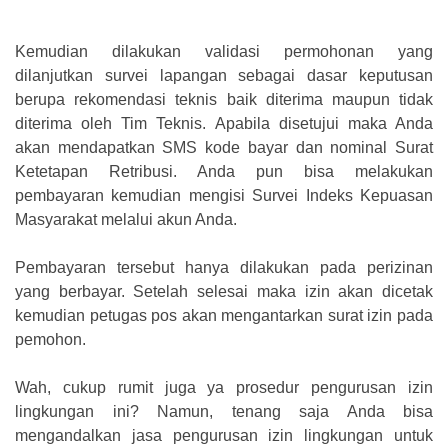
Kemudian dilakukan validasi permohonan yang
dilanjutkan survei lapangan sebagai dasar keputusan
berupa rekomendasi teknis baik diterima maupun tidak
diterima oleh Tim Teknis. Apabila disetujui maka Anda
akan mendapatkan SMS kode bayar dan nominal Surat
Ketetapan Retribusi. Anda pun bisa melakukan
pembayaran kemudian mengisi Survei Indeks Kepuasan
Masyarakat melalui akun Anda.
Pembayaran tersebut hanya dilakukan pada perizinan
yang berbayar. Setelah selesai maka izin akan dicetak
kemudian petugas pos akan mengantarkan surat izin pada
pemohon.
Wah, cukup rumit juga ya prosedur pengurusan izin
lingkungan ini? Namun, tenang saja Anda bisa
mengandalkan jasa pengurusan izin lingkungan untuk