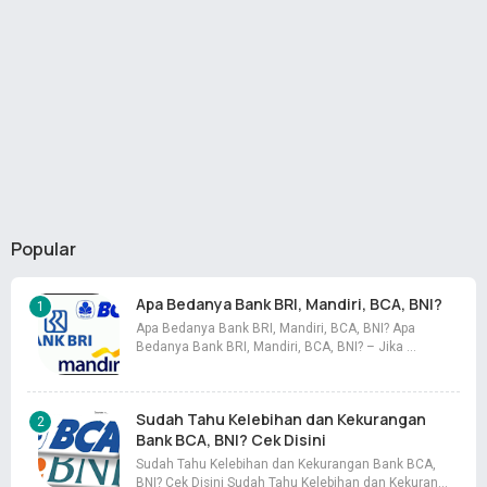
Popular
Apa Bedanya Bank BRI, Mandiri, BCA, BNI?
Apa Bedanya Bank BRI, Mandiri, BCA, BNI? Apa
Bedanya Bank BRI, Mandiri, BCA, BNI? – Jika …
Sudah Tahu Kelebihan dan Kekurangan
Bank BCA, BNI? Cek Disini
Sudah Tahu Kelebihan dan Kekurangan Bank BCA,
BNI? Cek Disini Sudah Tahu Kelebihan dan Kekuran…