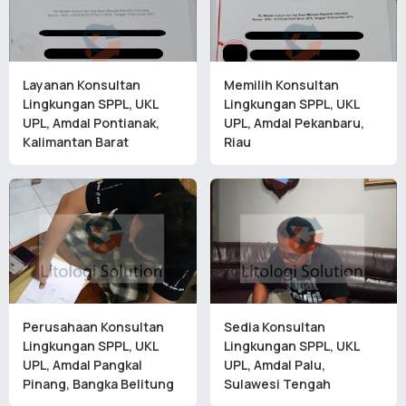
Layanan Konsultan
Memilih Konsultan
Lingkungan SPPL, UKL
Lingkungan SPPL, UKL
UPL, Amdal Pontianak,
UPL, Amdal Pekanbaru,
Kalimantan Barat
Riau
Perusahaan Konsultan
Sedia Konsultan
Lingkungan SPPL, UKL
Lingkungan SPPL, UKL
UPL, Amdal Pangkal
UPL, Amdal Palu,
Pinang, Bangka Belitung
Sulawesi Tengah