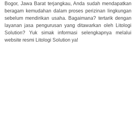
Bogor, Jawa Barat terjangkau, Anda sudah mendapatkan
beragam kemudahan dalam proses perizinan lingkungan
sebelum mendirikan usaha. Bagaimana? tertarik dengan
layanan jasa pengurusan yang ditawarkan oleh Litologi
Solution? Yuk simak informasi selengkapnya melalui
website resmi Litologi Solution ya!