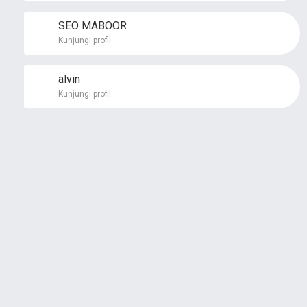
SEO MABOOR
Kunjungi profil
alvin
Kunjungi profil