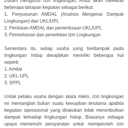
Dalam mengurus izin lingkungan, Anda akan melewati
beberapa tahapan kegiatan sebagai berikut:
1.
Penyusunan AMDAL (Analisis Mengenai Dampak
Lingkungan) dan UKL/UPL
2.
Penilaian AMDAL dan pemeriksaan UKL/UPL
3.
Permohonan dan penerbitan Izin Lingkungan
Sementara itu, setiap usaha yang berdampak pada
lingkungan hidup diwajibkan memiliki beberapa hal
seperti:
1.
Amdal
2.
UKL-UPL
3.
SPPL
Untuk pelaku usaha dengan skala mikro, izin lingkungan
ini memanglah bukan suatu kewajiban terutama apabila
kegiatan operasional yang dilakukan tidak menimbulkan
dampak terhadap lingkungan hidup. Biasanya sebagai
upaya memenuhi persyaratan untuk memperoleh izin