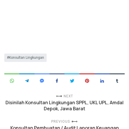
Konsultan Lingkungan
NEXT
Disinilah Konsultan Lingkungan SPPL, UKL UPL, Amdal
Depok, Jawa Barat
PREVIOUS
Konsultan Pembuatan / Audit Laporan Keuangan