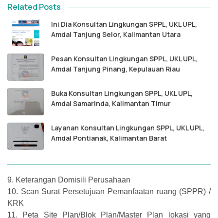
Related Posts
Ini Dia Konsultan Lingkungan SPPL, UKL UPL,
Amdal Tanjung Selor, Kalimantan Utara
Pesan Konsultan Lingkungan SPPL, UKL UPL,
Amdal Tanjung Pinang, Kepulauan Riau
Buka Konsultan Lingkungan SPPL, UKL UPL,
Amdal Samarinda, Kalimantan Timur
Layanan Konsultan Lingkungan SPPL, UKL UPL,
Amdal Pontianak, Kalimantan Barat
9.
Keterangan Domisili Perusahaan
10.
Scan Surat Persetujuan Pemanfaatan ruang (SPPR) /
KRK
11.
Peta Site Plan/Blok Plan/Master Plan lokasi yang