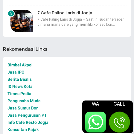
7 Cafe Paling Laris di Jogja
7 Cafe Paling Laris di Jogja – Saat ini sudah tersebar
dimana mana cafe yang memiliki konsep kon…
Rekomendasi Links
Bimbel Akpol
Jasa IPO
Berita Bisnis
ID News Kota
Times Pedia
Pengusaha Muda
WA
CALL
Jasa Sumur Bor
Jasa Pengurusan PT
Info Cafe Resto Jogja
Konsultan Pajak