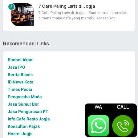
7 Cafe Paling Laris di Jogja
7 Cafe Paling Laris di Jogja – Saat ini sudah tersebar
dimana mana cafe yang memiliki konsep kon…
Rekomendasi Links
Bimbel Akpol
Jasa IPO
Berita Bisnis
ID News Kota
Times Pedia
Pengusaha Muda
Jasa Sumur Bor
WA
CALL
Jasa Pengurusan PT
Info Cafe Resto Jogja
Konsultan Pajak
Hostel Jogja