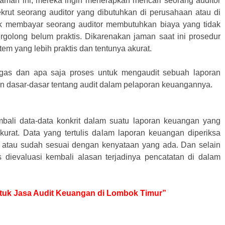
zaman ini, mereka ingin menerapkan mencari seorang auditor
krut seorang auditor yang dibutuhkan di perusahaan atau di
ntuk membayar seorang auditor membutuhkan biaya yang tidak
ergolong belum praktis. Dikarenakan jaman saat ini prosedur
m yang lebih praktis dan tentunya akurat.
gas dan apa saja proses untuk mengaudit sebuah laporan
n dasar-dasar tentang audit dalam pelaporan keuangannya.
bali data-data konkrit dalam suatu laporan keuangan yang
urat. Data yang tertulis dalam laporan keuangan diperiksa
 atau sudah sesuai dengan kenyataan yang ada. Dan selain
s dievaluasi kembali alasan terjadinya pencatatan di dalam
untuk Jasa Audit Keuangan di Lombok Timur”