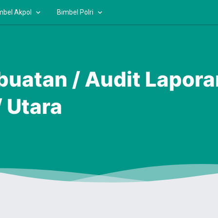
mbel Akpol
Bimbel Polri
buatan / Audit Lapor
 Utara