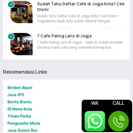
Sudah Tahu Daftar Cafe di Jogja Kota? Cek
Disini
Sudah Tahu Daftar Cafe di Jogja Kota? Cek Disini –
Yogyakarta sejak dulu sudah dikenal dengan…
7 Cafe Paling Laris di Jogja
7 Cafe Paling Laris di Jogja – Saat ini sudah tersebar
dimana mana cafe yang memiliki konsep kon…
Rekomendasi Links
Bimbel Akpol
Jasa IPO
Berita Bisnis
WA
CALL
ID News Kota
Times Pedia
Pengusaha Muda
Jasa Sumur Bor