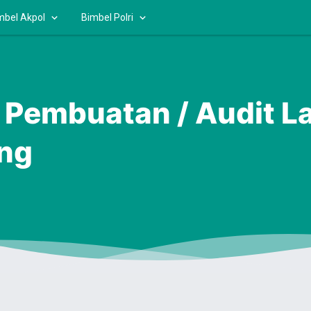
mbel Akpol
Bimbel Polri
 Pembuatan / Audit L
ng