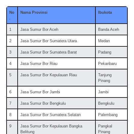
No
Nama Provinsi
Ibukota
.
1
Jasa Sumur Bor Aceh
Banda Aceh
2
Jasa Sumur Bor Sumatera Utara
Medan
3
Jasa Sumur Bor Sumatera Barat
Padang
4
Jasa Sumur Bor Riau
Pekanbaru
5
Jasa Sumur Bor Kepulauan Riau
Tanjung
Pinang
6
Jasa Sumur Bor Jambi
Jambi
7
Jasa Sumur Bor Bengkulu
Bengkulu
8
Jasa Sumur Bor Sumatera Selatan
Palembang
9
Jasa Sumur Bor Kepulauan Bangka
Pangkal
Belitung
Pinang