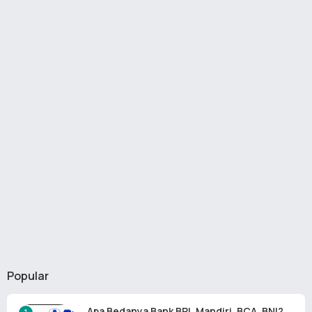
Popular
Apa Bedanya Bank BRI, Mandiri, BCA, BNI?